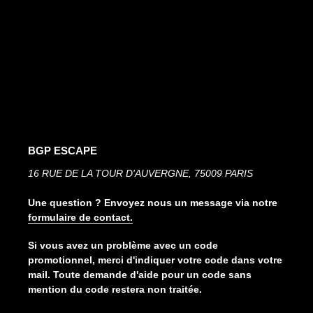
⚠️ Important Information: This game is a downloadable
digital product. By confirming your purchase, you
expressly agree to receive the file immediately and waive
your right of withdrawal (Article L. 221-28 of the French
Consumer Code).
BGP ESCAPE
16 RUE DE LA TOUR D'AUVERGNE, 75009 PARIS
Une question ? Envoyez nous un message via notre
formulaire de contact.
Si vous avez un problème avec un code
promotionnel, merci d'indiquer votre code dans votre
mail. Toute demande d'aide pour un code sans
mention du code restera non traitée.